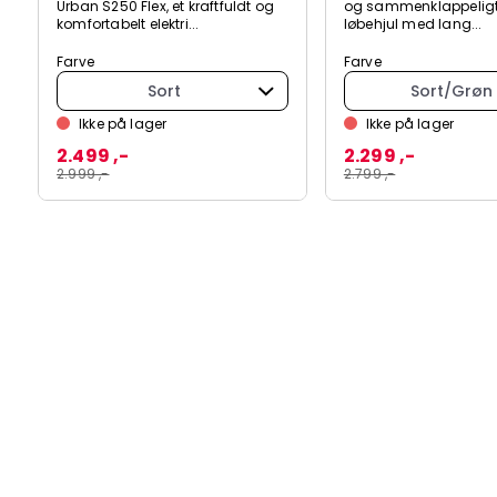
Urban S250 Flex, et kraftfuldt og
og sammenklappeligt 
komfortabelt elektri...
løbehjul med lang...
Farve
Farve
Sort
Sort/Grøn
Ikke på lager
Ikke på lager
2.499 ,-
2.299 ,-
2.999 ,-
2.799 ,-