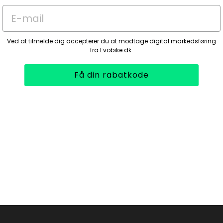
E-mail
Ved at tilmelde dig accepterer du at modtage digital markedsføring
fra Evobike.dk.
Få din rabatkode