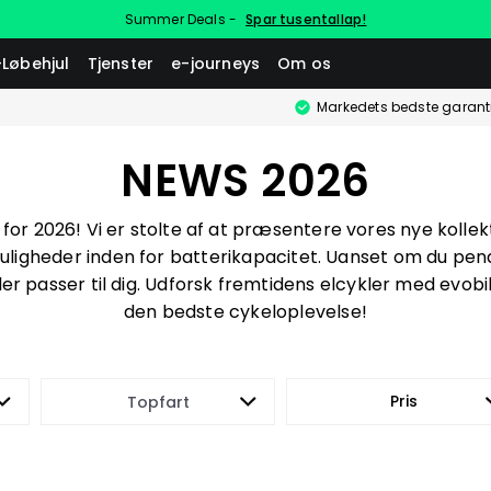
Summer Deals -
Spar tusentallap!
-Løbehjul
Tjenster
e-journeys
Om os
Markedets bedste garant
NEWS 2026
for 2026! Vi er stolte af at præsentere vores nye kolle
ligheder inden for batterikapacitet. Uanset om du pendl
der passer til dig. Udforsk fremtidens elcykler med evobik
den bedste cykeloplevelse!
Pris
Topfart