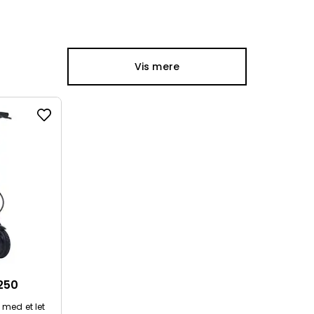
Vis mere
250
 med et let