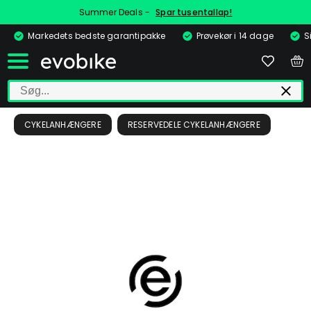
Summer Deals -
Spar tusentallap!
Markedets bedste garantipakke
Prøvekør i 14 dage
S
CYKELANHÆNGERE
RESERVEDELE CYKELANHÆNGERE