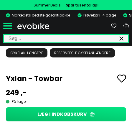
Summer Deals -
Spar tusentallap!
Markedets bedste garantipakke
Prøvekør i 14 dage
S
CYKELANHÆNGERE
RESERVEDELE CYKELANHÆNGERE
Yxlan - Towbar
249 ,-
På lager
LÆG I INDKØBSKURV