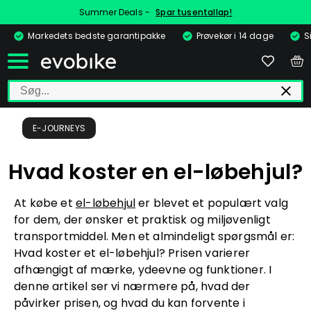
Summer Deals -
Spar tusentallap!
Markedets bedste garantipakke
Prøvekør i 14 dage
S
E-JOURNEYS
Hvad koster en el-løbehjul?
At købe et
el-løbehjul
er blevet et populært valg
for dem, der ønsker et praktisk og miljøvenligt
transportmiddel. Men et almindeligt spørgsmål er:
Hvad koster et el-løbehjul? Prisen varierer
afhængigt af mærke, ydeevne og funktioner. I
denne artikel ser vi nærmere på, hvad der
påvirker prisen, og hvad du kan forvente i