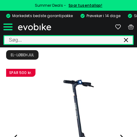
Summer Deals -
Spar tusentallap!
Markedets bedste garantipakke
Prøvekør i 14 dage
S
EL-LØBEHJUL
SPAR
500 kr.