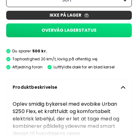
Sort
IKKE PÅ LAGER
OVERVÅG LAGERSTATUS
Du sparer
500 kr.
Tophastighed 20 km/t, lovlig på offentlig vej
Affjedring foran
Luftfyldte dæk for en blød kørsel
Produktbeskrivelse
Oplev smidig bykørsel med evobike Urban
S250 Flex, et kraftfuldt og komfortabelt
elektrisk løbehjul, der er let at tage med og
kombinerer pålidelig ydeevne med smart
design til hverdagens rejser.