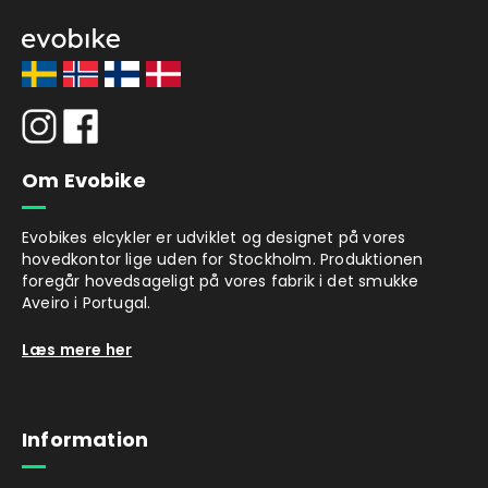
konstruktion giver en tryg køreoplevelse.
Den robuste aluminiumsramme og en
maksimal belastning på 120 kg giver en stabil
og sikker tur.
IP-klassificering
Med IPX5-klassificering er det elektriske
Om Evobike
løbehjul beskyttet mod vandstænk fra alle
retninger, hvilket betyder, at du kan køre i let
Evobikes elcykler er udviklet og designet på vores
regn uden problemer.
hovedkontor lige uden for Stockholm. Produktionen
foregår hovedsageligt på vores fabrik i det smukke
Oplader og batteri medfølger.
Aveiro i Portugal.
Læs mere her
Information