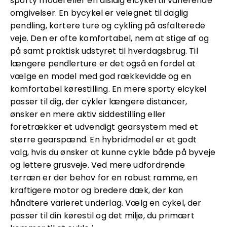
sporty model eller en alsidig elcykel til varierende
omgivelser. En bycykel er velegnet til daglig
pendling, kortere ture og cykling på asfalterede
veje. Den er ofte komfortabel, nem at stige af og
på samt praktisk udstyret til hverdagsbrug. Til
længere pendlerture er det også en fordel at
vælge en model med god rækkevidde og en
komfortabel kørestilling. En mere sporty elcykel
passer til dig, der cykler længere distancer,
ønsker en mere aktiv siddestilling eller
foretrækker et udvendigt gearsystem med et
større gearspænd. En hybridmodel er et godt
valg, hvis du ønsker at kunne cykle både på byveje
og lettere grusveje. Ved mere udfordrende
terræn er der behov for en robust ramme, en
kraftigere motor og bredere dæk, der kan
håndtere varieret underlag. Vælg en cykel, der
passer til din kørestil og det miljø, du primært