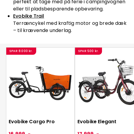
perfekt at tage med på ferie i campingvognen
eller til pladsbesparende opbevaring.
Evobike Trail
Terræncykel med kraftig motor og brede dæk
– til krævende underlag.
SPAR
8.000 kr.
SPAR
500 kr.
Evobike Cargo Pro
Evobike Elegant
16.999 ,-
17.999 ,-