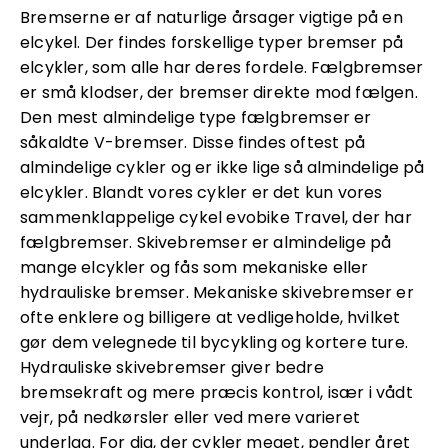
Bremserne er af naturlige årsager vigtige på en
elcykel. Der findes forskellige typer bremser på
elcykler, som alle har deres fordele. Fælgbremser
er små klodser, der bremser direkte mod fælgen.
Den mest almindelige type fælgbremser er
såkaldte V-bremser. Disse findes oftest på
almindelige cykler og er ikke lige så almindelige på
elcykler. Blandt vores cykler er det kun vores
sammenklappelige cykel evobike Travel, der har
fælgbremser. Skivebremser er almindelige på
mange elcykler og fås som mekaniske eller
hydrauliske bremser. Mekaniske skivebremser er
ofte enklere og billigere at vedligeholde, hvilket
gør dem velegnede til bycykling og kortere ture.
Hydrauliske skivebremser giver bedre
bremsekraft og mere præcis kontrol, især i vådt
vejr, på nedkørsler eller ved mere varieret
underlag. For dig, der cykler meget, pendler året