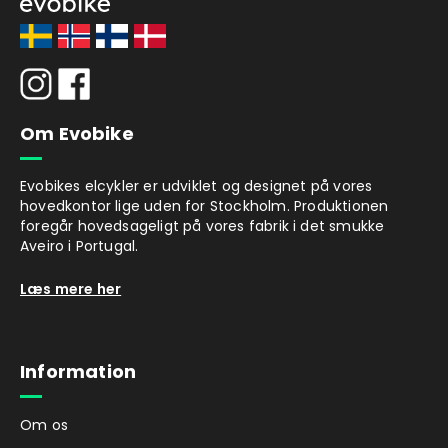
Motor og batteri
I baghjulet sidder en kraftfuld navmotor fra
Ananda, som leverer 45 Nm i
drejningsmoment, hvilket er tilstrækkeligt til
både modvind og bakker. Du får en naturlig
Om Evobike
og blød trådfølelse, da motoren reagerer
hurtigt og jævnt. Batteriet fås i størrelserne
461 eller 691 Wh og kan nemt tages af til
Evobikes elcykler er udviklet og designet på vores
hovedkontor lige uden for Stockholm. Produktionen
opladning eller oplades direkte på elcyklen.
foregår hovedsageligt på vores fabrik i det smukke
Opladningstiden er cirka 4 til 6 timer
Aveiro i Portugal.
afhængigt af batteristørrelse.
Levering
Læs mere her
Oplader og batteri medfølger. Evobike
Commute leveres i karton. Du monterer selv
forhjulet, forskærmen, retter styret op og
Information
monterer pedalerne. Levering sker normalt
inden for 2-5 dage.
Om os