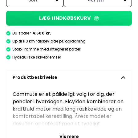
Sort
461 WH
LÆG I INDKØBSKURV
Du sparer
4.500 kr.
Op til 110 km rækkevidde pr. opladning
Stabil ramme med integreret batteri
Hydrauliske skivebremser
Produktbeskrivelse
Commute er et pålideligt valg for dig, der
pendler i hverdagen. Elcyklen kombinerer en
kraftfuld motor med lang rækkevidde og en
komfortabel kørestilling. Årets model er
desuden opdateret med et tydeligt
farvedisplay og CAN-kommunikation.
Vis mere