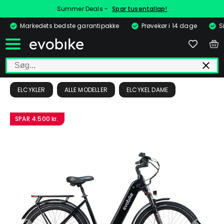
Summer Deals -
Spar tusentallap!
Markedets bedste garantipakke
Prøvekør i 14 dage
S
ELCYKLER
ALLE MODELLER
ELCYKEL DAME
SPAR
4.500 kr.