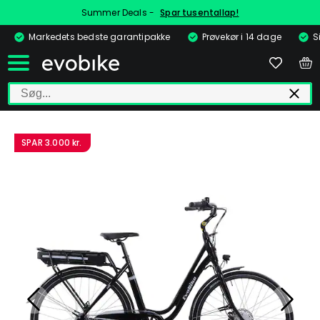
Summer Deals -
Spar tusentallap!
Markedets bedste garantipakke
Prøvekør i 14 dage
S
SPAR
3.000 kr.