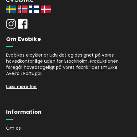
Rækkevidden for elcykler er altid svær at
angive, da det afhænger af en række
forskellige faktorer, især hvor meget du
hjælper til med at cykle, og hvilket
understøttelsesniveau du har valgt. For at
Om Evobike
give en vejledende idé plejer vi at angive
rækkevidden til ca.: 45-75 eller 75-100 km
pr. opladning.
Evobikes elcykler er udviklet og designet på vores
hovedkontor lige uden for Stockholm. Produktionen
Motor og batteri
foregår hovedsageligt på vores fabrik i det smukke
Aveiro i Portugal.
Den effektive navmotor med 250 W effekt i
Evobike ECO-7 kommer fra det velkendte
Læs mere her
kvalitetsmærke Ananda og starter
automatisk via en bevægelsessensor, når du
træder i pedalerne.
Information
Lithiumbatteriet har en kapacitet på 432 Wh
eller 576 Wh. Det kan sagtens lade sig gøre
at oplade batteriet, mens det sidder på
Om os
cyklen, men det kan også tages ud og