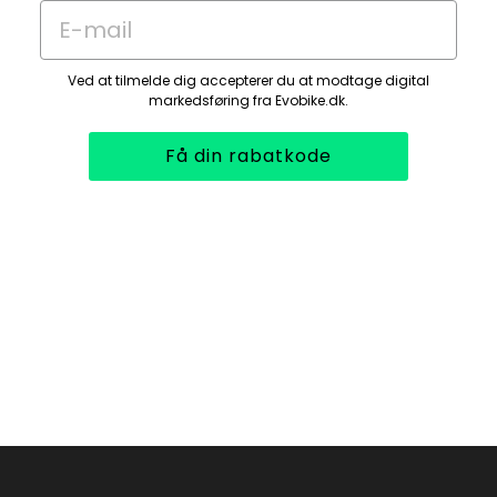
E-mail
Ved at tilmelde dig accepterer du at modtage digital
markedsføring fra Evobike.dk.
Få din rabatkode