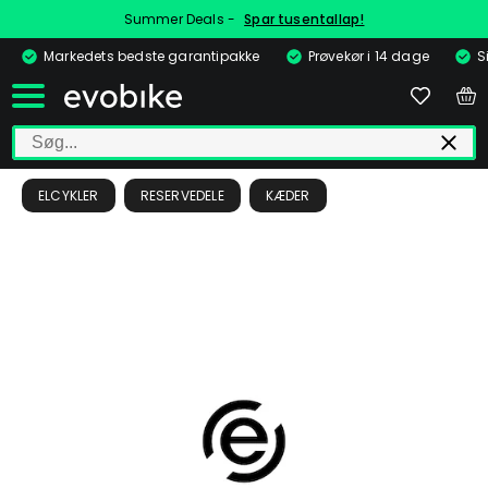
Summer Deals -
Spar tusentallap!
Markedets bedste garantipakke
Prøvekør i 14 dage
S
ELCYKLER
RESERVEDELE
KÆDER