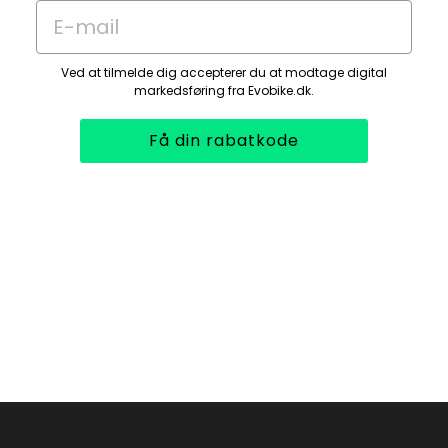
E-mail
Ved at tilmelde dig accepterer du at modtage digital
markedsføring fra Evobike.dk.
Få din rabatkode